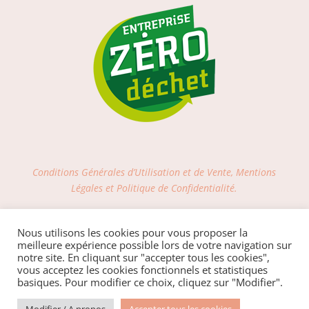
Conditions Générales d’Utilisation et de Vente, Mentions
Légales et Politique de Confidentialité.
LIVRAISON OFFERTE via Mondial Relay dès
Nous utilisons les cookies pour vous proposer la
100€ d'achat sur le site
meilleure expérience possible lors de votre navigation sur
notre site. En cliquant sur "accepter tous les cookies",
vous acceptez les cookies fonctionnels et statistiques
basiques. Pour modifier ce choix, cliquez sur "Modifier".
Site internet réalisé avec Amour par OhMyConcept.fr