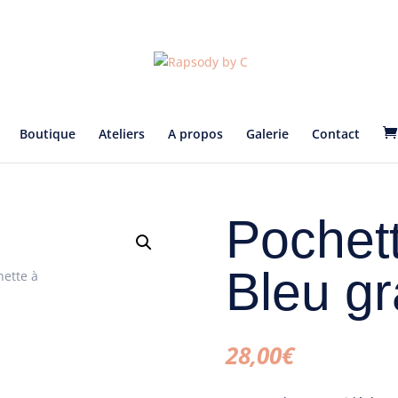
Boutique
Ateliers
A propos
Galerie
Contact
Pochett
Bleu g
28,00
€