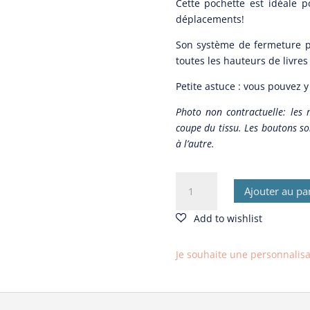
Cette pochette est idéale p
déplacements!
Son système de fermeture p
toutes les hauteurs de livre
Petite astuce : vous pouvez y 
Photo non contractuelle: les 
coupe du tissu. Les boutons so
à l’autre.
quantité
Ajouter au pa
de
Pochette
à
livres
Je souhaite une personnalisati
Bleu
graphique