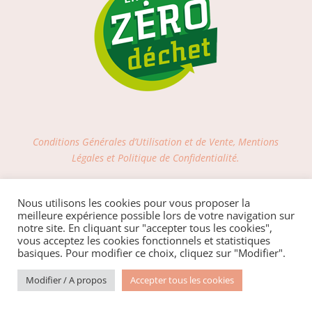
Conditions Générales d’Utilisation et de Vente, Mentions
Légales et Politique de Confidentialité.
LIVRAISON OFFERTE via Mondial Relay dès
Nous utilisons les cookies pour vous proposer la
100€ d'achat sur le site
meilleure expérience possible lors de votre navigation sur
notre site. En cliquant sur "accepter tous les cookies",
vous acceptez les cookies fonctionnels et statistiques
basiques. Pour modifier ce choix, cliquez sur "Modifier".
Site internet réalisé avec Amour par OhMyConcept.fr
Modifier / A propos
Accepter tous les cookies