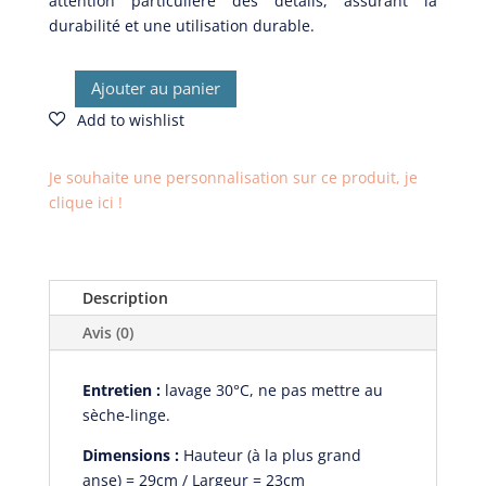
attention particulière des détails, assurant la
durabilité et une utilisation durable.
Ajouter au panier
quantité
de
Sac
à
Je souhaite une personnalisation sur ce produit, je
nœud
clique ici !
réversible
Sixties
Description
Avis (0)
Entretien :
lavage 30°C, ne pas mettre au
sèche-linge.
Dimensions :
Hauteur (à la plus grand
anse) = 29cm / Largeur = 23cm