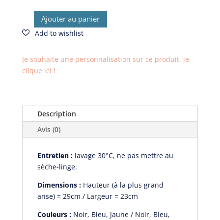
Ajouter au panier
quantité
de
Sac
à
Je souhaite une personnalisation sur ce produit, je
nœud
clique ici !
réversible
Tarangire
Description
Avis (0)
Entretien :
lavage 30°C, ne pas mettre au
sèche-linge.
Dimensions :
Hauteur (à la plus grand
anse) = 29cm / Largeur = 23cm
Couleurs :
Noir, Bleu, Jaune / Noir, Bleu,