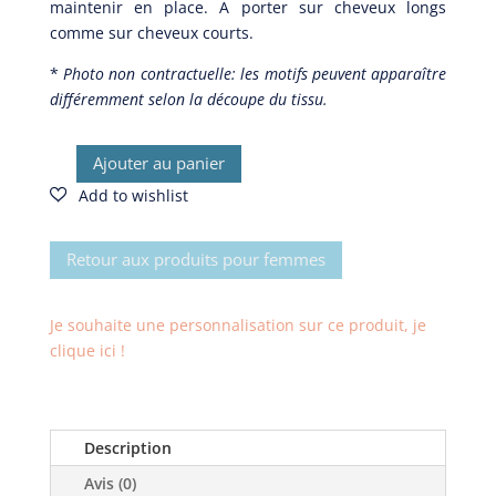
maintenir en place.
A porter sur cheveux longs
comme sur cheveux courts.
*
Photo non contractuelle: les motifs peuvent apparaître
différemment selon la découpe du tissu.
Ajouter au panier
quantité
de
Bandeau
fil
Retour aux produits pour femmes
de
fer
Je souhaite une personnalisation sur ce produit, je
Champ
clique ici !
de
fleurs
(double)
Description
Avis (0)