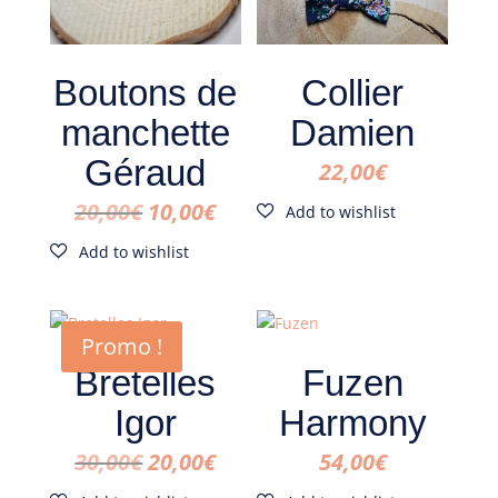
Boutons de
Collier
manchette
Damien
Géraud
22,00
€
Le
Le
20,00
€
10,00
€
prix
prix
initial
actuel
était :
est :
Promo !
20,00€.
10,00€.
Bretelles
Fuzen
Igor
Harmony
Le
Le
30,00
€
20,00
€
54,00
€