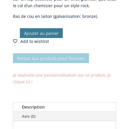
le col d’un chemisier pour un style rock.
Ras de cou en laiton (galvanisation: bronze).
Ajouter au panier
quantité
de
Collier
Félicien
Retour aux produits pour femmes
Je souhaite une personnalisation sur ce produit, je
clique ici !
Description
Avis (0)