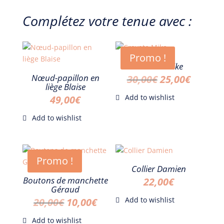
Complétez votre tenue avec :
Promo !
Cravate Mike
Nœud-papillon en
Le
Le
30,00
€
25,00
€
liège Blaise
prix
prix
49,00
€
initial
actuel
était :
est :
30,00€.
25,00€.
Promo !
Collier Damien
Boutons de manchette
22,00
€
Géraud
Le
Le
20,00
€
10,00
€
prix
prix