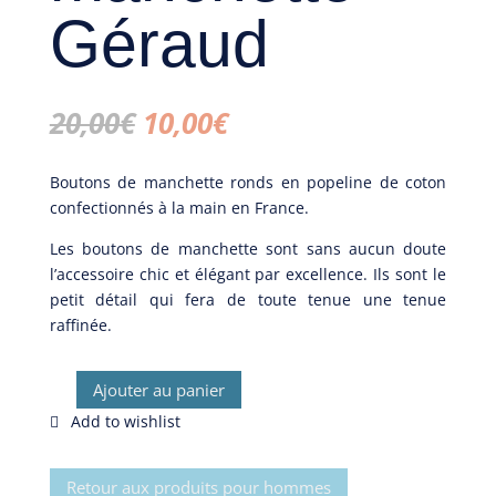
Géraud
Le
Le
20,00
€
10,00
€
prix
prix
initial
actuel
Boutons de manchette ronds en popeline de coton
était :
est :
confectionnés à la main en France.
20,00€.
10,00€.
Les boutons de manchette sont sans aucun doute
l’accessoire chic et élégant par excellence. Ils sont le
petit détail qui fera de toute tenue une tenue
raffinée.
Ajouter au panier
quantité
de
Boutons
de
Retour aux produits pour hommes