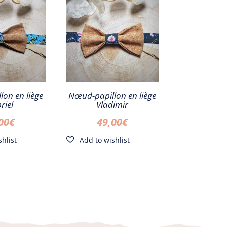
20,00€.
10,00€.
20,00€.
10,00€.
on en liège
Nœud-papillon en liège
riel
Vladimir
00
€
49,00
€