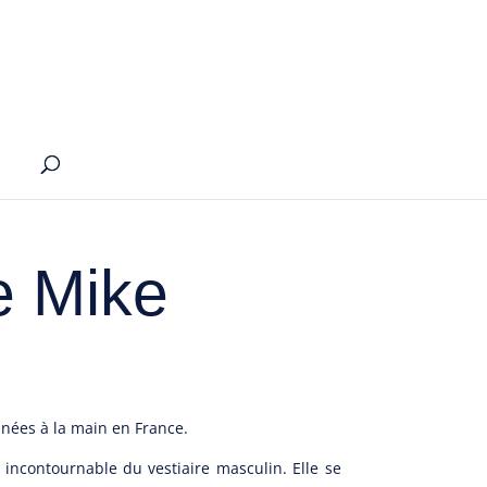
e Mike
ix
tuel
nnées à la main en France.
 :
,00€.
 incontournable du vestiaire masculin. Elle se