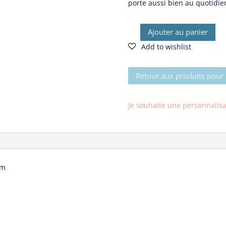
porte aussi bien au quotidie
Ajouter au panier
quantité
de
Cravate
Mike
Retour aux produits pou
Je souhaite une personnalisati
cm