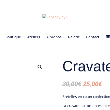
Boutique
Ateliers
A propos
Galerie
Contact
Cravat
Le
Le
30,00
€
25,00
€
prix
pr
initial
ac
Bretelles en coton confectio
était :
est
30,00€.
25
La cravate est un accessoire