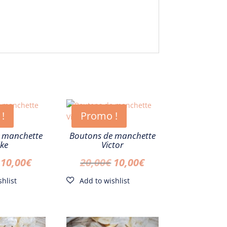
!
Promo !
 manchette
Boutons de manchette
ke
Victor
Le
Le
Le
Le
10,00
€
20,00
€
10,00
€
prix
prix
prix
prix
initial
actuel
initial
actuel
était :
est :
était :
est :