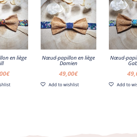
20,00€.
10,00€.
lon en liège
Nœud-papillon en liège
Nœud-papill
ill
Damien
Gab
,00
€
49,00
€
49,