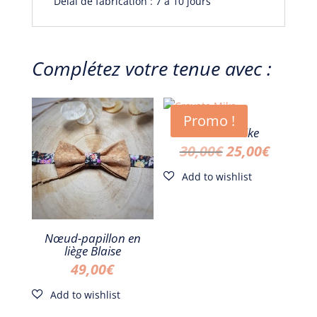
Délai de fabrication : 7 à 10 jours
Complétez votre tenue avec :
Promo !
Cravate Mike
Le
Le
30,00
€
25,00
€
prix
prix
initial
actuel
était :
est :
Nœud-papillon en
30,00€.
25,00€.
liège Blaise
49,00
€