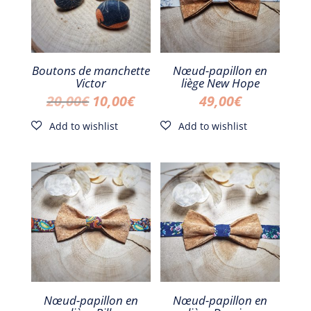
Boutons de manchette
Nœud-papillon en
Victor
liège New Hope
Le
Le
20,00
€
10,00
€
49,00
€
prix
prix
initial
actuel
était :
est :
20,00€.
10,00€.
Nœud-papillon en
Nœud-papillon en