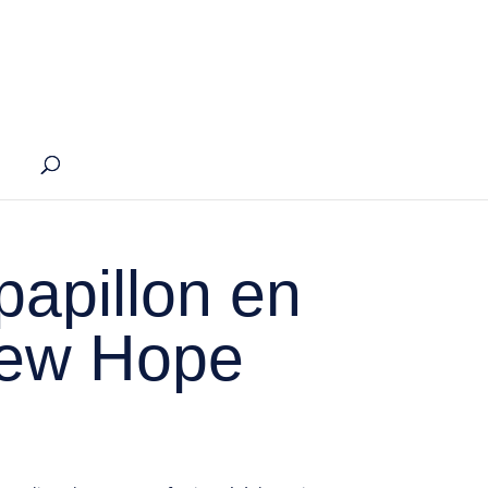
apillon en
New Hope