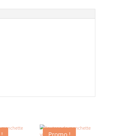
!
Promo !