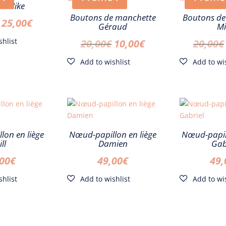
te Mike
Boutons de manchette
Boutons de
Le
Le
25,00
€
Géraud
Mi
prix
prix
Le
Le
20,00
€
10,00
€
20,00
€
initial
actuel
prix
prix
était :
est :
initial
actuel
30,00€.
25,00€.
était :
est :
20,00€.
10,00€.
lon en liège
Nœud-papillon en liège
Nœud-papill
ill
Damien
Gab
,00
€
49,00
€
49,