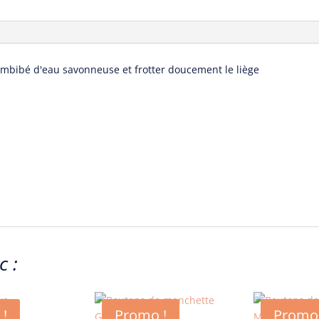
t imbibé d'eau savonneuse et frotter doucement le liège
m
c :
 !
Promo !
Promo 