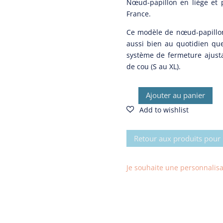
Nœud-papillon en liège et 
France.
Ce modèle de nœud-papillon
aussi bien au quotidien que
système de fermeture ajustab
de cou (S au XL).
Ajouter au panier
quantité
de
Nœud-
papillon
Retour aux produits pou
en
liège
Je souhaite une personnalisati
New
Hope