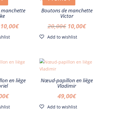
 manchette
Boutons de manchette
ke
Victor
Le
Le
Le
Le
10,00
€
20,00
€
10,00
€
prix
prix
prix
prix
initial
actuel
initial
actuel
était :
est :
était :
est :
20,00€.
10,00€.
20,00€.
10,00€.
on en liège
Nœud-papillon en liège
riel
Vladimir
00
€
49,00
€