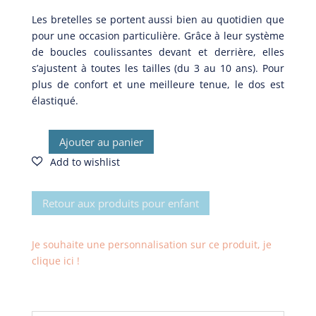
30,00€.
20,00€.
Les bretelles se portent aussi bien au quotidien que
pour une occasion particulière. Grâce à leur système
de boucles coulissantes devant et derrière, elles
s’ajustent à toutes les tailles (du 3 au 10 ans). Pour
plus de confort et une meilleure tenue, le dos est
élastiqué.
Ajouter au panier
quantité
de
Bretelles
Igor
Retour aux produits pour enfant
Je souhaite une personnalisation sur ce produit, je
clique ici !