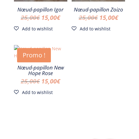
Nœud-papillon Igor
Nœud-papillon Zoizo
Le
Le
Le
Le
25,00
€
15,00
€
25,00
€
15,00
€
prix
prix
prix
prix
initial
actuel
initial
actuel
était :
est :
était :
est :
Promo !
25,00€.
15,00€.
25,00€.
15,00€.
Nœud-papillon New
Hope Rose
Le
Le
25,00
€
15,00
€
prix
prix
initial
actuel
était :
est :
25,00€.
15,00€.