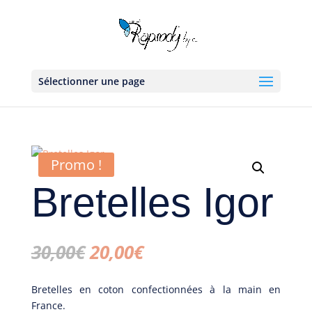
Sélectionner une page
Promo !
Bretelles Igor
Le
Le
30,00
€
20,00
€
prix
prix
initial
actuel
Bretelles en coton confectionnées à la main en
était :
est :
France.