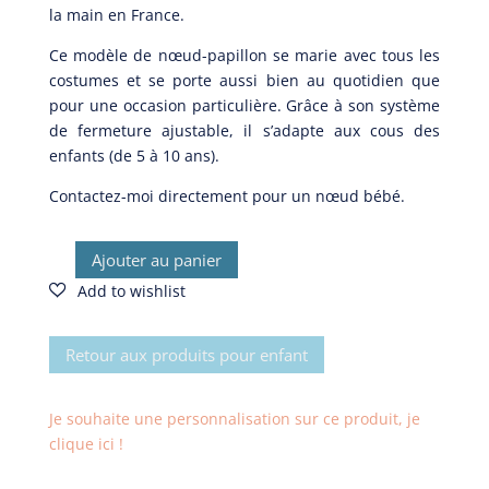
était :
est :
la main en France.
25,00€.
15,00€.
Ce modèle de nœud-papillon se marie avec tous les
costumes et se porte aussi bien au quotidien que
pour une occasion particulière. Grâce à son système
de fermeture ajustable, il s’adapte aux cous des
enfants (de 5 à 10 ans).
Contactez-moi directement pour un nœud bébé.
Ajouter au panier
quantité
de
Nœud-
papillon
Retour aux produits pour enfant
Igor
Je souhaite une personnalisation sur ce produit, je
clique ici !