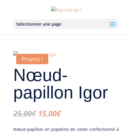
Sélectionner une page
Promo !
Nœud-
papillon Igor
Le
Le
25,00
€
15,00
€
prix
prix
initial
actuel
Nœud-papillon en popeline de coton confectionné à