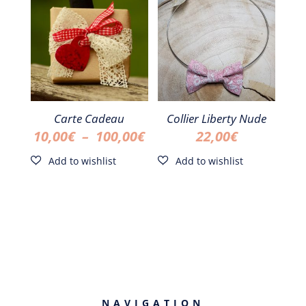
20,00€.
10,00€.
Carte Cadeau
Collier Liberty Nude
Plage
10,00
€
–
100,00
€
22,00
€
de
prix :
10,00€
à
100,00€
NAVIGATION