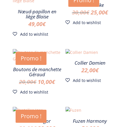
Promo !
Cravate Mike
Nœud-papillon en
Le
Le
30,00
€
25,00
€
liège Blaise
prix
prix
49,00
€
initial
actuel
était :
est :
30,00€.
25,00€.
Promo !
Collier Damien
Boutons de manchette
22,00
€
Géraud
Le
Le
20,00
€
10,00
€
prix
prix
initial
actuel
était :
est :
Promo !
20,00€.
10,00€.
Bretelles Igor
Fuzen Harmony