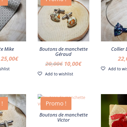
te Mike
Boutons de manchette
Collier
Géraud
Le
Le
25,00
€
22,
Le
Le
20,00
€
10,00
€
prix
prix
prix
prix
initial
actuel
initial
actuel
était :
est :
était :
est :
30,00€.
25,00€.
20,00€.
10,00€.
 !
Promo !
Boutons de manchette
Victor