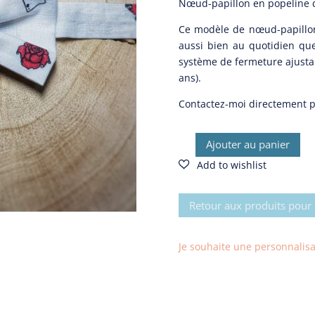
Nœud-papillon en popeline d
était :
est
25,00€.
15
Ce modèle de nœud-papillon
aussi bien au quotidien que
système de fermeture ajustab
ans).
Contactez-moi directement 
Ajouter au panier
quantité
de
Nœud-
papillon
Retour aux produits pour 
New
Hope
Je souhaite une personnalisati
Rose