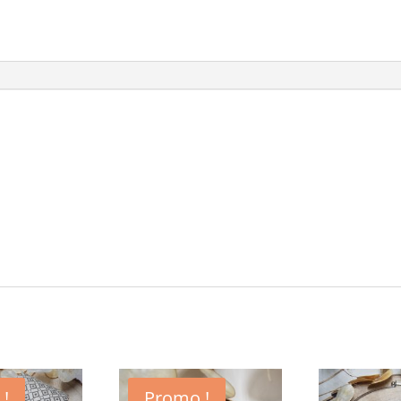
 !
Promo !