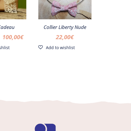
Cadeau
Collier Liberty Nude
Plage
–
100,00
€
22,00
€
de
prix :
10,00€
à
100,00€