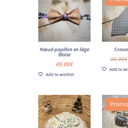
Nœud-papillon en liège
Crava
Blaise
30,00
€
49,00
€
Promo