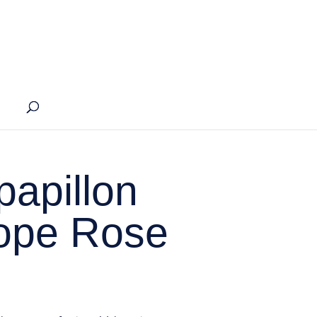
apillon
ope Rose
ix
tuel