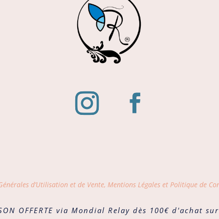
énérales d’Utilisation et de Vente, Mentions Légales et Politique de Con
SON OFFERTE via Mondial Relay dès 100€ d'achat sur 