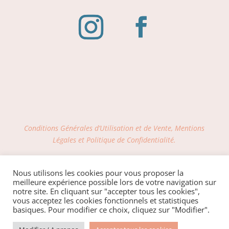
Conditions Générales d’Utilisation et de Vente, Mentions
Légales et Politique de Confidentialité.
LIVRAISON OFFERTE via Mondial Relay dès
Nous utilisons les cookies pour vous proposer la
100€ d'achat sur le site
meilleure expérience possible lors de votre navigation sur
notre site. En cliquant sur "accepter tous les cookies",
vous acceptez les cookies fonctionnels et statistiques
basiques. Pour modifier ce choix, cliquez sur "Modifier".
Site internet réalisé avec Amour par OhMyConcept.fr