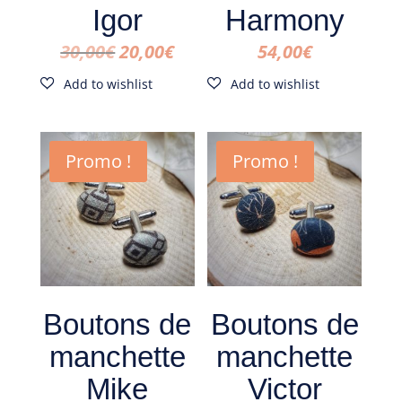
Igor
Harmony
Le
Le
30,00
€
20,00
€
54,00
€
prix
prix
initial
actuel
était :
est :
Promo !
Promo !
30,00€.
20,00€.
Boutons de
Boutons de
manchette
manchette
Mike
Victor