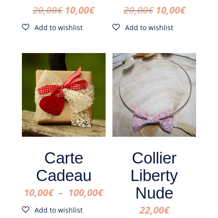
Le
Le
Le
Le
20,00
€
10,00
€
20,00
€
10,00
€
prix
prix
prix
prix
initial
actuel
initial
actuel
était :
est :
était :
est :
20,00€.
10,00€.
20,00€.
10,00€.
Carte
Collier
Cadeau
Liberty
Nude
Plage
10,00
€
–
100,00
€
de
22,00
€