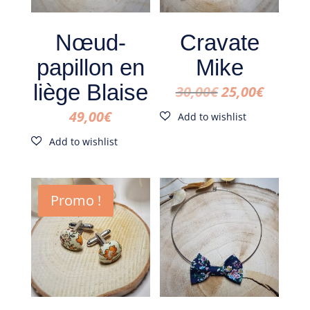
Nœud-
Cravate
papillon en
Mike
liège Blaise
Le
Le
30,00
€
25,00
€
prix
prix
49,00
€
initial
actuel
était :
est :
30,00€.
25,00€.
Promo !