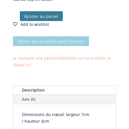
Ajouter au panier
quantité
de
Collier
Kerala
Retour aux produits pour femmes
Je souhaite une personnalisation sur ce produit, je
clique ici !
Description
Avis (0)
Dimensions du nœud:
largeur 7cm
/
hauteur 4cm